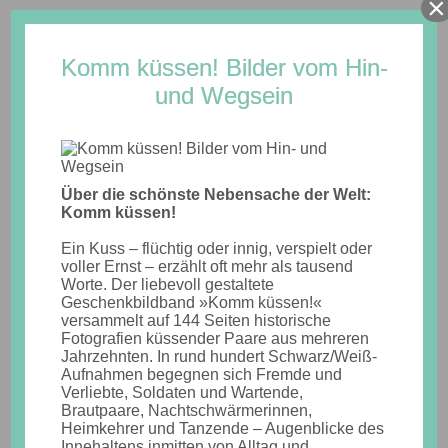
×
Komm küssen! Bilder vom Hin-
und Wegsein
MENU
Über die schönste Nebensache der Welt:
Komm küssen!
Kenia
Ein Kuss – flüchtig oder innig, verspielt oder
voller Ernst – erzählt oft mehr als tausend
Worte. Der liebevoll gestaltete
Geschenkbildband »Komm küssen!«
versammelt auf 144 Seiten historische
Fotografien küssender Paare aus mehreren
Jahrzehnten. In rund hundert Schwarz/Weiß-
Aufnahmen begegnen sich Fremde und
Verliebte, Soldaten und Wartende,
Brautpaare, Nachtschwärmerinnen,
Heimkehrer und Tanzende – Augenblicke des
Innehaltens inmitten von Alltag und