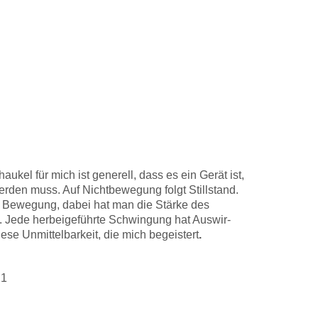
au­kel für mich ist gene­rell, dass es ein Gerät ist,
r­den muss. Auf Nicht­be­we­gung folgt Still­stand.
g für Bewe­gung, dabei hat man die Stär­ke des
ede her­bei­ge­führ­te Schwin­gung hat Aus­wir­
e­se Unmit­tel­bar­keit, die mich begeis­tert
.
21