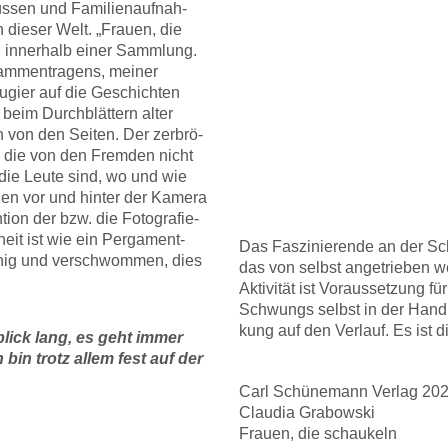
üs­sen und Fami­li­en­auf­nah­
die­ser Welt. „Frau­en, die
inner­halb einer Samm­lung.
m­men­tra­gens, mei­ner
u­gier auf die Geschich­ten
 beim Durch­blät­tern alter
en von den Sei­ten. Der zer­brö­
und die von den Frem­den nicht
 die Leu­te sind, wo und wie
en vor und hin­ter der Kame­ra
­on der bzw. die Foto­gra­fie­
eit ist wie ein Per­ga­ment­
Das Fas­zi­nie­ren­de an der Sch
chig und ver­schwom­men, dies
das von selbst ange­trie­ben we
Akti­vi­tät ist Vor­aus­set­zun
Schwungs selbst in der Hand. J
kung auf den Ver­lauf. Es ist di
­blick lang, es geht immer
h bin trotz allem fest auf der
Carl Schü­ne­mann Ver­lag 20
Clau­dia Gra­bow­ski
Frau­en, die schau­keln