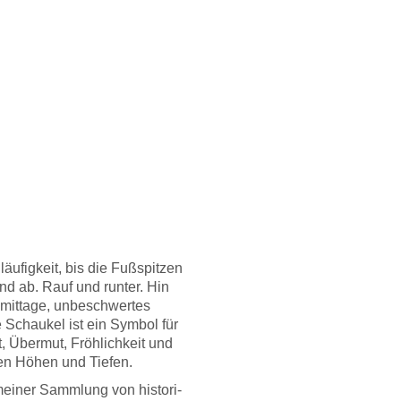
läu­fig­keit, bis die Fuß­spit­zen
und ab. Rauf und run­ter. Hin
it­ta­ge, unbe­schwer­tes
e Schau­kel ist ein Sym­bol für
it, Über­mut, Fröh­lich­keit und
nen Höhen und Tie­fen.
ei­ner Samm­lung von his­to­ri­