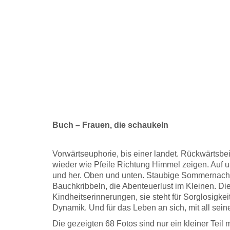
Buch – Frau­en, die schau­keln
Vor­wärts­eu­pho­rie, bis einer lan­det. Rück­wärts­bei­
wie­der wie Pfei­le Rich­tung Him­mel zei­gen. Auf 
und her. Oben und unten. Stau­bi­ge Som­mer­nach­m
Bauch­krib­beln, die Aben­teu­er­lust im Klei­nen. Di
Kind­heits­er­in­ne­run­gen, sie steht für Sorg­lo­sig­ke
Dyna­mik. Und für das Leben an sich, mit all sei­
Die gezeig­ten 68 Fotos sind nur ein klei­ner Teil m