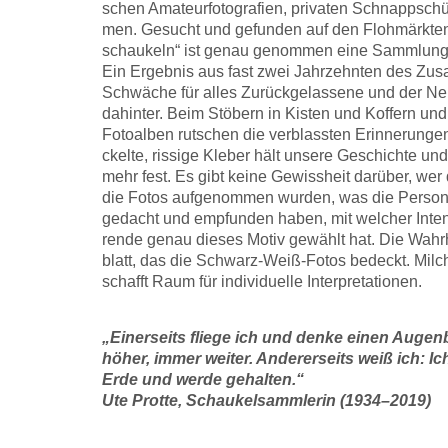
schen Ama­teur­fo­to­gra­fien, pri­va­ten Schnapp­sch
men. Gesucht und gefun­den auf den Floh­märk­ten 
schau­keln“ ist genau genom­men eine Samm­lung 
Ein Ergeb­nis aus fast zwei Jahr­zehn­ten des Zusa
Schwä­che für alles Zurück­ge­las­se­ne und der Ne
dahin­ter. Beim Stö­bern in Kis­ten und Kof­fern und
Foto­al­ben rut­schen die ver­blass­ten Erin­ne­run­g
ckel­te, ris­si­ge Kle­ber hält unse­re Geschich­te 
mehr fest. Es gibt kei­ne Gewiss­heit dar­über, wer
die Fotos auf­ge­nom­men wur­den, was die Per­so­n
gedacht und emp­fun­den haben, mit wel­cher Inten­ti
ren­de genau die­ses Motiv gewählt hat. Die Wahr­h
blatt, das die Schwarz-Weiß-Fotos bedeckt. Mil­
schafft Raum für indi­vi­du­el­le Inter­pre­ta­tio­nen.
„Einer­seits flie­ge ich und den­ke einen Augen
höher, immer wei­ter. Ande­rer­seits weiß ich: Ic
Erde und wer­de gehal­ten.“
Ute Prot­te, Schau­kel­samm­le­rin (1934–2019)