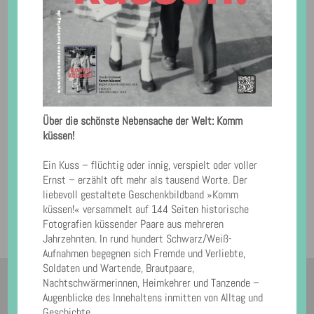
Auf der Angst ist nur ein Foto von mir im dies­jäh­ri­gen Blink­ka­len­
der.
Jeden Tag ein Bild!
BLINK ist ein hoch­wer­tig pro­du­zier­ter Abreiß-Foto­ka­lender. Im
hand­li­chen A6-For­mat führt er wahl­wei­se als Tisch­auf­stel­ler oder
als Wand­ka­len­der durch das Jahr. BLINK 2026 ent­hält Fotos im
Hoch- und Quer­for­mat von fast 70 Fotograf*innen. Mit jedem Bild
Über die schönste Nebensache der Welt: Komm
nimmt er sei­ne Betrachter*innen mit auf eine klei­ne Rei­se. Dabei
küssen!
zeigt er Uner­war­te­tes und Lus­ti­ges, Tief­grün­di­ges und Trau­ri­ges,
Ver­gan­ge­nes und Aktu­el­les; zu sehen sind Fotos, die nach­denk­lich
Ein Kuss – flüchtig oder innig, verspielt oder voller
und neu­gie­rig machen, die mit­ten ins Herz gehen oder schlicht
Ernst – erzählt oft mehr als tausend Worte. Der
schön sind – täg­lich aufs Neue. 365 Tage lang.
liebevoll gestaltete Geschenkbildband »Komm
küssen!« versammelt auf 144 Seiten historische
Mehr Infos und zum Bestel­len gibt und geht es hier:
Fotografien küssender Paare aus mehreren
http://www.blink365.de/
Jahrzehnten. In rund hundert Schwarz/Weiß-
Aufnahmen begegnen sich Fremde und Verliebte,
Soldaten und Wartende, Brautpaare,
Nachtschwärmerinnen, Heimkehrer und Tanzende –
Augenblicke des Innehaltens inmitten von Alltag und
© Copyright 2026. All Rights Reserved ·
Impressum & Datenschutz
Geschichte.