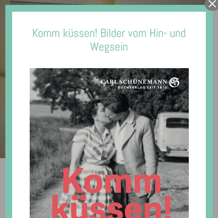
×
Komm küssen! Bilder vom Hin- und
Wegsein
MENU
Blink 2026
16. Januar 2026
General