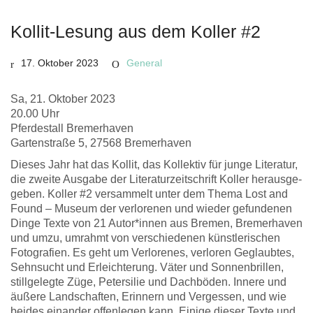
Kollit-Lesung aus dem Koller #2
17. Oktober 2023
General
Sa, 21. Okto­ber 2023
20.00 Uhr
Pfer­de­stall Bre­mer­ha­ven
Gar­ten­stra­ße 5, 27568 Bre­mer­ha­ven
Die­ses Jahr hat das Kol­lit, das Kol­lek­tiv für jun­ge Lite­ra­tur,
die zwei­te Aus­ga­be der Lite­ra­tur­zeit­schrift Kol­ler her­aus­ge­
ge­ben. Kol­ler #2 ver­sam­melt unter dem The­ma Lost and
Found – Muse­um der ver­lo­re­nen und wie­der gefun­de­nen
Din­ge Tex­te von 21 Autor*innen aus Bre­men, Bre­mer­ha­ven
und umzu, umrahmt von ver­schie­de­nen künst­le­ri­schen
Foto­gra­fien. Es geht um Ver­lo­re­nes, ver­lo­ren Geglaub­tes,
Sehn­sucht und Erleich­te­rung. Väter und Son­nen­bril­len,
still­ge­leg­te Züge, Peter­si­lie und Dach­bö­den. Inne­re und
äuße­re Land­schaf­ten, Erin­nern und Ver­ges­sen, und wie
bei­des ein­an­der offen­le­gen kann. Eini­ge die­ser Tex­te und