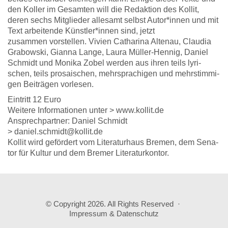
den Kol­ler im Gesam­ten will die Redak­ti­on des Kol­lit,
deren sechs Mit­glie­der alle­samt selbst Autor*innen und mit
Text arbei­ten­de Künstler*innen sind, jetzt
zusam­men vor­stel­len. Vivi­en Catha­ri­na Alten­au, Clau­dia
Gra­bow­ski, Gian­na Lan­ge, Lau­ra Mül­ler-Hen­nig, Dani­el
Schmidt und Moni­ka Zobel wer­den aus ihren teils lyri­
schen, teils pro­sa­ischen, mehr­spra­chi­gen und mehr­stim­mi­
gen Bei­trä­gen vor­le­sen.
Ein­tritt 12 Euro
Wei­te­re Infor­ma­tio­nen unter > www.kollit.de
Ansprech­part­ner: Dani­el Schmidt
> daniel.schmidt@kollit.de
Kol­lit wird geför­dert vom Lite­ra­tur­haus Bre­men, dem Sena­
tor für Kul­tur und dem Bre­mer Lite­ra­tur­kon­tor.
© Copyright 2026. All Rights Reserved ·
Impressum & Datenschutz