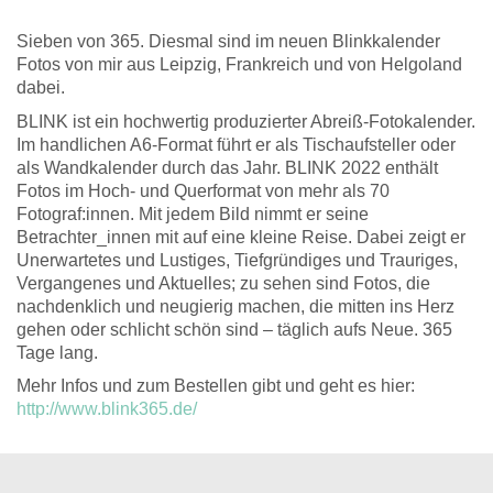
Sie­ben von 365. Dies­mal sind im neu­en Blink­ka­len­der
Fotos von mir aus Leip­zig, Frank­reich und von Hel­go­land
dabei.
BLINK ist ein hoch­wer­tig pro­du­zier­ter Abreiß-Foto­ka­lender.
Im hand­li­chen A6-For­mat führt er als Tisch­auf­stel­ler oder
als Wand­ka­len­der durch das Jahr. BLINK 2022 ent­hält
Fotos im Hoch- und Quer­for­mat von mehr als 70
Fotograf:innen. Mit jedem Bild nimmt er sei­ne
Betrachter_innen mit auf eine klei­ne Rei­se. Dabei zeigt er
Uner­war­te­tes und Lus­ti­ges, Tief­grün­di­ges und Trau­ri­ges,
Ver­gan­ge­nes und Aktu­el­les; zu sehen sind Fotos, die
nach­denk­lich und neu­gie­rig machen, die mit­ten ins Herz
gehen oder schlicht schön sind – täg­lich aufs Neue. 365
Tage lang.
Mehr Infos und zum Bestel­len gibt und geht es hier:
http://www.blink365.de/