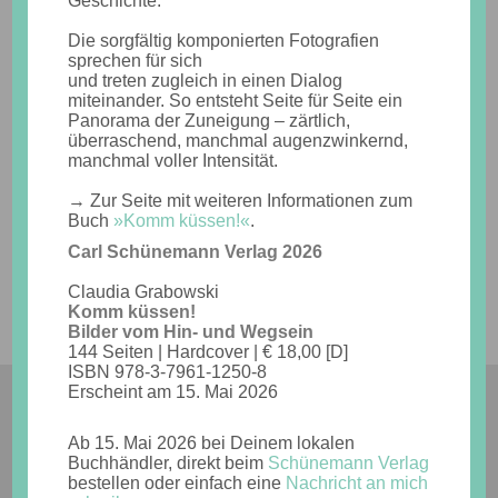
Geschichte.
Run­ning out! The sea is run­ning out. From right to left.
Die sorgfältig komponierten Fotografien
The seagull shrieks it out, stands still in the air, fro­zen
sprechen für sich
bet­ween the clouds and wave foam. From left to right.
und treten zugleich in einen Dialog
Das Pola­roid zu dem dazu­ge­hö­ri­gen Text fin­det Ihr im
miteinander. So entsteht Seite für Seite ein
Panorama der Zuneigung – zärtlich,
neu­en Pola­roid­ka­len­der „Pho­to­da­ri­um 2020“. Die­ser
überraschend, manchmal augenzwinkernd,
erscheint bereits zum ach­ten Mal und beglückt uns auch
manchmal voller Intensität.
im nächs­ten Jahr wie­der Tag für Tag mit einem Sofort­bild
und einer eige­nen klei­nen Geschich­te. Der hoch­wer­ti­ge
→ Zur Seite mit weiteren Informationen zum
Abreiß­ka­len­der zeigt künst­le­ri­sche und inti­me Moment­
Buch
»Komm küssen!«
.
auf­nah­men von 366 bekann­ten Foto­gra­fen und New­co­
Carl Schünemann Verlag 2026
mern, von Pro­fis und Pola­roid­fans aus aller Welt.
Claudia Grabowski
Mehr Infos und zu kau­fen gibt es ihn hier:
Komm küssen!
//www.seltmannundsoehne.de/de/buecher/ansehen/347
Bilder vom Hin- und Wegsein
144 Seiten | Hardcover | € 18,00 [D]
ISBN 978-3-7961-1250-8
Erscheint am 15. Mai 2026
© Copyright 2026. All Rights Reserved ·
Ab 15. Mai 2026 bei Deinem lokalen
Impressum & Datenschutz
Buchhändler, direkt beim
Schünemann Verlag
bestellen oder einfach eine
Nachricht an mich