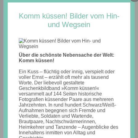
Komm küssen! Bilder vom Hin-
und Wegsein
MENU
Über die schönste Nebensache der Welt:
Komm küssen!
Ein Kuss – flüchtig oder innig, verspielt oder
voller Ernst – erzählt oft mehr als tausend
Worte. Der liebevoll gestaltete
Geschenkbildband »Komm küssen!«
versammelt auf 144 Seiten historische
Fotografien küssender Paare aus mehreren
Jahrzehnten. In rund hundert Schwarz/Weiß-
Aufnahmen begegnen sich Fremde und
Photodarium 2020
Verliebte, Soldaten und Wartende,
Brautpaare, Nachtschwärmerinnen,
Heimkehrer und Tanzende – Augenblicke des
14. August 2019
General
Innehaltens inmitten von Alltag und