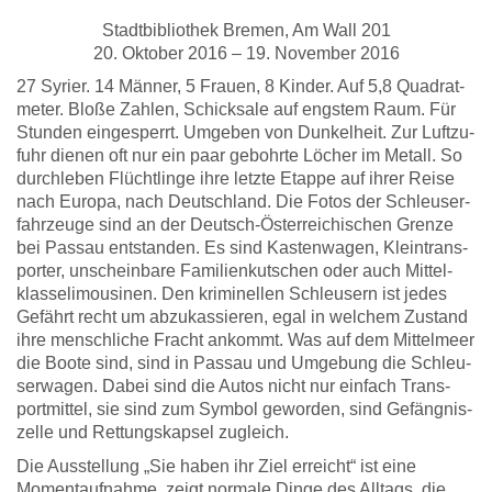
Stadt­bi­blio­thek Bre­men, Am Wall 201
20. Okto­ber 2016 – 19. Novem­ber 2016
27 Syri­er. 14 Män­ner, 5 Frau­en, 8 Kin­der. Auf 5,8 Qua­drat­
me­ter. Blo­ße Zah­len, Schick­sa­le auf engs­tem Raum. Für
Stun­den ein­ge­sperrt. Umge­ben von Dun­kel­heit. Zur Luft­zu­
fuhr die­nen oft nur ein paar gebohr­te Löcher im Metall. So
durch­le­ben Flücht­lin­ge ihre letz­te Etap­pe auf ihrer Rei­se
nach Euro­pa, nach Deutsch­land. Die Fotos der Schleu­ser­
fahr­zeu­ge sind an der Deutsch-Öster­rei­chi­schen Gren­ze
bei Pas­sau ent­stan­den. Es sind Kastenwa­gen, Klein­trans­
por­ter, unschein­ba­re Fami­li­en­kut­schen oder auch Mit­tel­
klas­se­li­mou­si­nen. Den kri­mi­nel­len Schleu­sern ist jedes
Gefährt recht um abzu­kas­sie­ren, egal in wel­chem Zustand
ihre mensch­li­che Fracht ankommt. Was auf dem Mit­tel­meer
die Boo­te sind, sind in Pas­sau und Umge­bung die Schleu­
ser­wa­gen. Dabei sind die Autos nicht nur ein­fach Trans­
port­mit­tel, sie sind zum Sym­bol gewor­den, sind Gefäng­nis­
zel­le und Ret­tungs­kap­sel zugleich.
Die Aus­stel­lung „Sie haben ihr Ziel erreicht“ ist eine
Moment­auf­nah­me, zeigt nor­ma­le Din­ge des All­tags, die